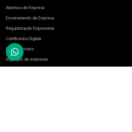
Abertura de Empresa
Encerramento de Empresa
Regularização Empresarial
Certificados Digitais
BPO Financeiro
Migração de empresas
Contato
WhatsApp:
(32) 3331-8707
(32) 3333-7407
E-mail:
atendimento@contape.cnt.br